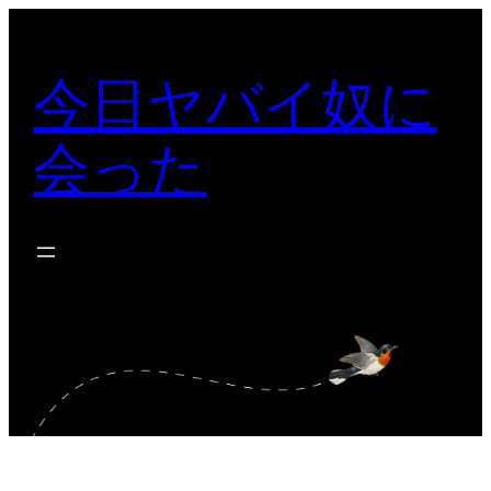
内
容
今日ヤバイ奴に
を
ス
会った
キ
ッ
プ