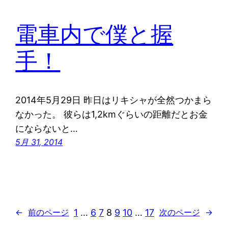
電車内で僕と握
手！
2014年5月29日 昨日はリキシャが全然つかまら
なかった。 彼らは1,2kmぐらいの距離だとお金
にならないと…
5月 31, 2014
1
…
6
7
8
9
10
…
17
←
前のページ
次のページ
→