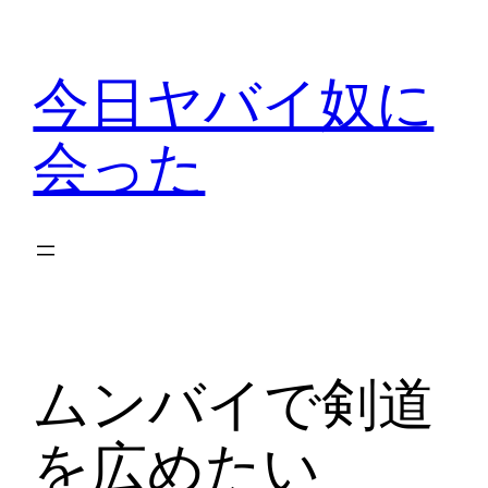
内
容
今日ヤバイ奴に
を
ス
会った
キ
ッ
プ
ムンバイで剣道
を広めたい