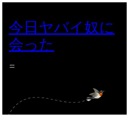
内
容
今日ヤバイ奴に
を
ス
会った
キ
ッ
プ