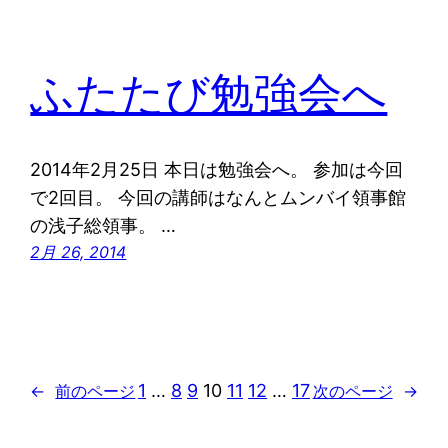
ふたたび勉強会へ
2014年2月25日 本日は勉強会へ。 参加は今回
で2回目。 今回の講師はなんとムンバイ領事館
の浅子総領事。 …
2月 26, 2014
1
…
8
9
10
11
12
…
17
←
前のページ
次のページ
→