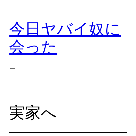
内
容
今日ヤバイ奴に
を
ス
会った
キ
ッ
プ
実家へ