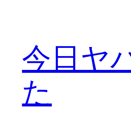
内
容
を
ス
キ
今日ヤ
ッ
プ
た