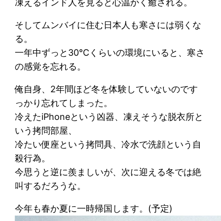
凍えるインド人を見ると心温かく癒される。
そしてムンバイに住む日本人も寒さには弱くな
る。
一年中ずっと30℃くらいの環境にいると、寒さ
の感覚を忘れる。
俺自身、2年間ほど冬を体験していないのです
っかり忘れてしまった。
冷えたiPhoneという凶器、凍えそうな脱衣所と
いう拷問部屋、
冷たい便座という拷問具、冷水で洗顔という自
殺行為。
今思うと逆に羨ましいが、次に迎える冬では絶
叫するだろうな。
今年も春か夏に一時帰国します。(予定)