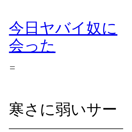
内
容
今日ヤバイ奴に
を
ス
会った
キ
ッ
プ
寒さに弱いサー