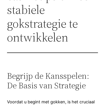
stabiele
gokstrategie te
ontwikkelen
Begrijp de Kansspelen:
De Basis van Strategie
Voordat u begint met gokken, is het cruciaal