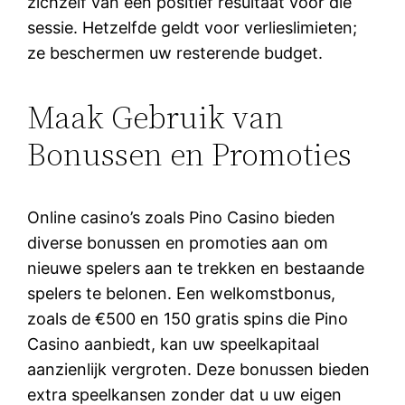
zichzelf van een positief resultaat voor die
sessie. Hetzelfde geldt voor verlieslimieten;
ze beschermen uw resterende budget.
Maak Gebruik van
Bonussen en Promoties
Online casino’s zoals Pino Casino bieden
diverse bonussen en promoties aan om
nieuwe spelers aan te trekken en bestaande
spelers te belonen. Een welkomstbonus,
zoals de €500 en 150 gratis spins die Pino
Casino aanbiedt, kan uw speelkapitaal
aanzienlijk vergroten. Deze bonussen bieden
extra speelkansen zonder dat u uw eigen