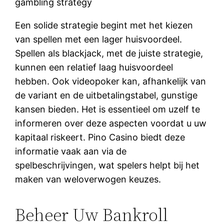
Een solide strategie begint met het kiezen
van spellen met een lager huisvoordeel.
Spellen als blackjack, met de juiste strategie,
kunnen een relatief laag huisvoordeel
hebben. Ook videopoker kan, afhankelijk van
de variant en de uitbetalingstabel, gunstige
kansen bieden. Het is essentieel om uzelf te
informeren over deze aspecten voordat u uw
kapitaal riskeert. Pino Casino biedt deze
informatie vaak aan via de
spelbeschrijvingen, wat spelers helpt bij het
maken van weloverwogen keuzes.
Beheer Uw Bankroll