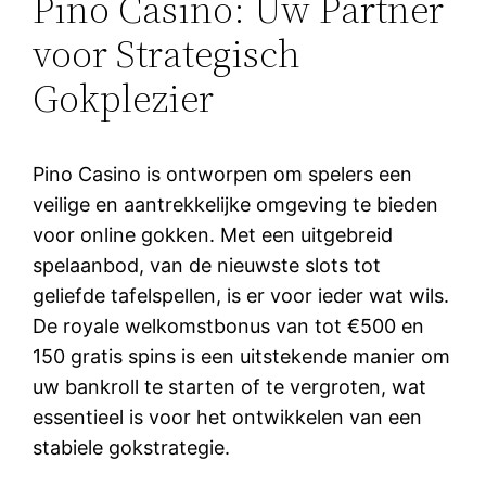
Pino Casino: Uw Partner
voor Strategisch
Gokplezier
Pino Casino is ontworpen om spelers een
veilige en aantrekkelijke omgeving te bieden
voor online gokken. Met een uitgebreid
spelaanbod, van de nieuwste slots tot
geliefde tafelspellen, is er voor ieder wat wils.
De royale welkomstbonus van tot €500 en
150 gratis spins is een uitstekende manier om
uw bankroll te starten of te vergroten, wat
essentieel is voor het ontwikkelen van een
stabiele gokstrategie.